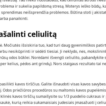
 išvaizdą. Tad nieko nuostabaus, kad celiulitas atrodo nees
problema ir sukelia papildomą stresą. Moterys ieško būdų, 
ks sprendimas neišsprendžia problemos. Būtina stoti į akistatą
arba panaikinti.
šalinti celiulitą
 Močiutės išsiskiria tuo, kad turi daug gyvenimiškos patirti
rbu nesikūprinti ir sėdėti tiesiai. Ji neklydo, nes, mokslini
mūsų odos būklei. Norėdami išvengti celiulito, pabandykite 
 per kelius, pėdos ant grindų). Nors staigaus rezultato tai n
asilikti kavos tirščius. Galite išnaudoti visas kavos savybes
iklį. Odos priežiūros procedūros su maltomis kavos pupelėmis
klinės kavos tirščių sumaišysite su 1/3 puodelio cukraus ir
kaukė, kurią reikia sukamaisiais judesiais įmasažuoti į celiu