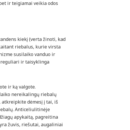
et ir teigiamai veikia odos
andens kiekį (verta žinoti, kad
aitant riebalus, kurie virsta
nizme susilaiko vanduo ir
 reguliari ir taisyklinga
te ir ką valgote.
alaiko nereikalingų riebalų
atkreipkite dėmesį į tai, iš
ebalų. Anticeliulitinėje
džiagų apykaitą, pagreitina
ra žuvis, riešutai, augaliniai