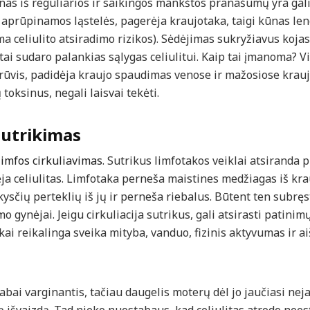
ienas iš reguliarios ir saikingos mankštos pranašumų yra galim
prūpinamos ląstelės, pagerėja kraujotaka, taigi kūnas leng
a celiulito atsiradimo rizikos). Sėdėjimas sukryžiavus kojas
 tai sudaro palankias sąlygas celiulitui. Kaip tai įmanoma?
rūvis, padidėja kraujo spaudimas venose ir mažosiose krauja
 toksinus, negali laisvai tekėti.
 sutrikimas
limfos cirkuliavimas
. Sutrikus limfotakos veiklai atsiranda 
ėja celiulitas. Limfotaka perneša maistines medžiagas iš kra
kysčių perteklių iš jų ir perneša riebalus. Būtent ten subręst
 gynėjai. Jeigu cirkuliacija sutrikus, gali atsirasti patinimų
kai reikalinga sveika mityba, vanduo, fizinis aktyvumas ir a
labai varginantis, tačiau daugelis moterų dėl jo jaučiasi nej