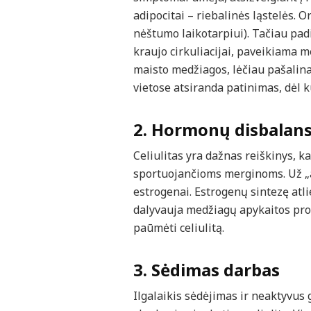
adipocitai – riebalinės ląstelės. 
nėštumo laikotarpiui). Tačiau pad
kraujo cirkuliacijai, paveikiama 
maisto medžiagos, lėčiau pašalina
vietose atsiranda patinimas, dėl ku
2. Hormonų disbalan
Celiulitas yra dažnas reiškinys, k
sportuojančioms merginoms. Už „ap
estrogenai. Estrogenų sintezę atli
dalyvauja medžiagų apykaitos pro
paūmėti celiulitą.
3. Sėdimas darbas
Ilgalaikis sėdėjimas ir neaktyvus