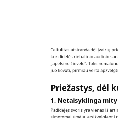
Celiulitas atsiranda dėl įvairių pr
kur didelės riebalinio audinio sa
„apelsino žievele“. Toks nemalonus
juo kovoti, pirmiau verta apžvelgt
Priežastys, dėl k
1. Netaisyklinga mity
Padidėjęs svoris yra vienas iš artim
simptomai ūmėja, atsižvelgiant į 