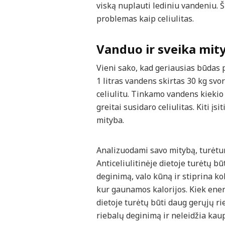
viską nuplauti lediniu vandeniu. 
problemas kaip celiulitas.
Vanduo ir sveika mity
Vieni sako, kad geriausias būdas p
1 litras vandens skirtas 30 kg svor
celiulitu. Tinkamo vandens kiekio
greitai susidaro celiulitas. Kiti įs
mityba.
Analizuodami savo mitybą, turėtumė
Anticeliulitinėje dietoje turėtų b
deginimą, valo kūną ir stiprina kol
kur gaunamos kalorijos. Kiek energ
dietoje turėtų būti daug gerųjų r
riebalų deginimą ir neleidžia kaupt