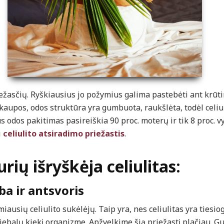
iežasčių. Ryškiausius jo požymius galima pastebėti ant krūtin
nkaupos, odos struktūra yra gumbuota, raukšlėta, todėl celi
 odos pakitimas pasireiškia 90 proc. moterų ir tik 8 proc. vy
i
celiulito atsiradimo priežastis
.
urių išryškėja celiulitas:
ba ir antsvoris
iausių celiulito sukėlėjų. Taip yra, nes celiulitas yra tiesiog
riebalų kiekį organizme. Apžvelkime šią priežastį plačiau. 