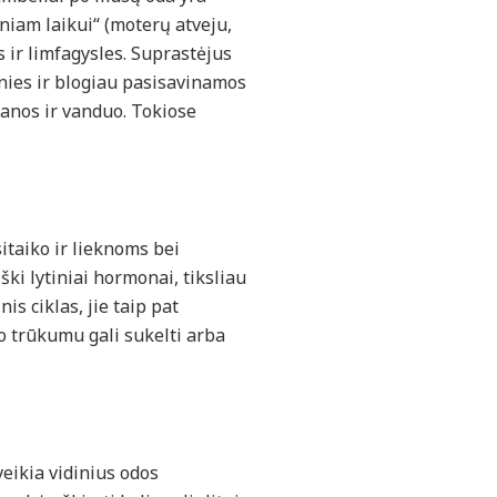
niam laikui“ (moterų atveju,
 ir limfagysles. Suprastėjus
onies ir blogiau pasisavinamos
kanos ir vanduo. Tokiose
itaiko ir lieknoms bei
ki lytiniai hormonai, tiksliau
s ciklas, jie taip pat
 trūkumu gali sukelti arba
eikia vidinius odos