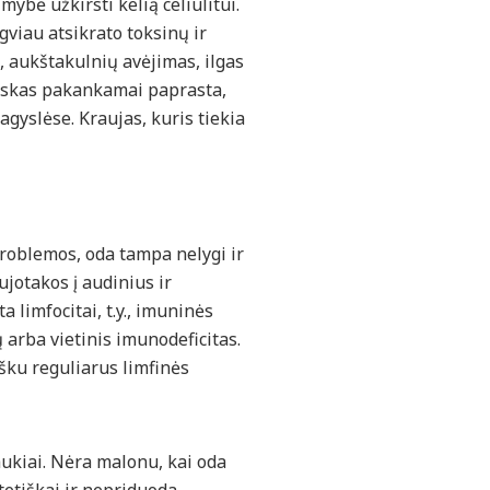
ybė užkirsti kelią celiulitui.
viau atsikrato toksinų ir
, aukštakulnių avėjimas, ilgas
 Viskas pakankamai paprasta,
gyslėse. Kraujas, kuris tiekia
problemos, oda tampa nelygi ir
ujotakos į audinius ir
a limfocitai, t.y., imuninės
 arba vietinis imunodeficitas.
išku reguliarus limfinės
aukiai. Nėra malonu, kai oda