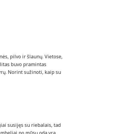
ės, pilvo ir šlaunų. Vietose,
ulitas buvo pramintas
rų. Norint sužinoti, kaip su
iai susijęs su riebalais, tad
Gumbeliai po mūsų oda yra