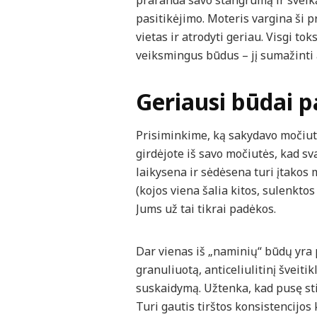
praranda savo stangrumą ir sveiką
pasitikėjimo. Moteris vargina ši 
vietas ir atrodyti geriau. Visgi to
veiksmingus būdus – jį sumažinti 
Geriausi būdai pa
Prisiminkime, ką sakydavo močiutė.
girdėjote iš savo močiutės, kad sva
laikysena ir sėdėsena turi įtakos 
(kojos viena šalia kitos, sulenktos
Jums už tai tikrai padėkos.
Dar vienas iš „naminių“ būdų yra p
granuliuotą, anticeliulitinį šveit
suskaidymą. Užtenka, kad pusę sti
Turi gautis tirštos konsistencijos 