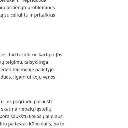
tetiškai ir nepriduoda
kaip pridengti probleminės
 su celiulitu ir pritaikius
es, tad turbūt ne kartą ir Jūs
nkų teigimu, taisyklinga
sėdėti teisingoje padėtyje
eduos, ilgainiui kojų venos
 ir jos pagrindu paruošti
 skatina riebalų ląstelių
 pora šaukštu kokosų aliejaus.
lito paliestas kūno dalis, po to