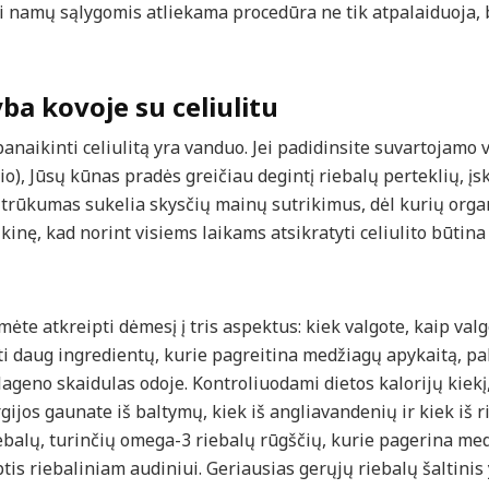
Ši namų sąlygomis atliekama procedūra ne tik atpalaiduoja, b
ba kovoje su celiulitu
anaikinti celiulitą yra vanduo. Jei padidinsite suvartojamo v
io), Jūsų kūnas pradės greičiau degintį riebalų perteklių, įsk
 trūkumas sukelia skysčių mainų sutrikimus, dėl kurių orga
itikinę, kad norint visiems laikams atsikratyti celiulito būtina
te atkreipti dėmesį į tris aspektus: kiek valgote, kaip valgo
ūti daug ingredientų, kurie pagreitina medžiagų apykaitą, p
ageno skaidulas odoje. Kontroliuodami dietos kalorijų kiekį, 
ijos gaunate iš baltymų, kiek iš angliavandenių ir kiek iš ri
iebalų, turinčių omega-3 riebalų rūgščių, kurie pagerina me
is riebaliniam audiniui. Geriausias gerųjų riebalų šaltinis y