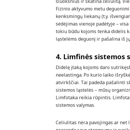
sluoksnius ir skatina celiulitą. V
Fizinio aktyvumo metu deguonimi a
kenksmingų liekanų (t.y. išvengiam
sėdėjimas vienoje padėtyje – visa
tokiu būdu kojoms tenka didelis k
ląstelėms deguonį ir pašalina iš jų
4. Limfinės sistemos
Didelę įtaką kojoms daro sutrikęs
neelastinga. Po kurio laiko išryšk
atvirkščiai. Tai padeda pašalinti s
sistemos ląstelės – mūsų organizmo
Limfotaka reikia rūpintis. Limfota
sistemos valymas.
Celiulitas nėra pavojingas ar net 