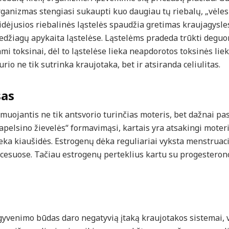
Organizmas stengiasi sukaupti kuo daugiau tų riebalų, „vėles
idėjusios riebalinės ląstelės spaudžia gretimas kraujagysles
medžiagų apykaita ląstelėse. Ląstelėms pradeda trūkti degu
mi toksinai, dėl to ląstelėse lieka neapdorotos toksinės lie
rio ne tik sutrinka kraujotaka, bet ir atsiranda celiulitas.
sas
amuojantis ne tik antsvorio turinčias moteris, bet dažnai pas
elsino žievelės“ formavimąsi, kartais yra atsakingi moteriš
eka kiaušidės. Estrogenų dėka reguliariai vyksta menstruacini
cesuose. Tačiau estrogenų perteklius kartu su progesterono
 gyvenimo būdas daro negatyvią įtaką kraujotakos sistemai, v